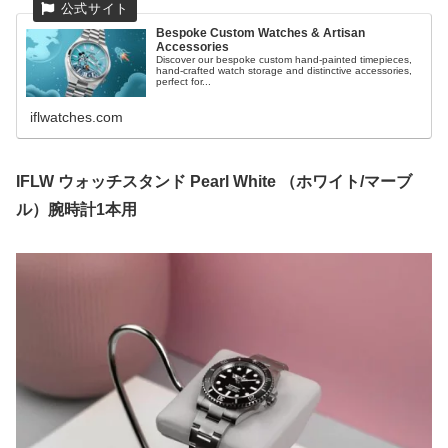
Bespoke Custom Watches & Artisan
Accessories
Discover our bespoke custom hand-painted timepieces,
hand-crafted watch storage and distinctive accessories,
perfect for...
iflwatches.com
IFLW ウォッチスタンド Pearl White （ホワイト/マーブ
ル）腕時計1本用